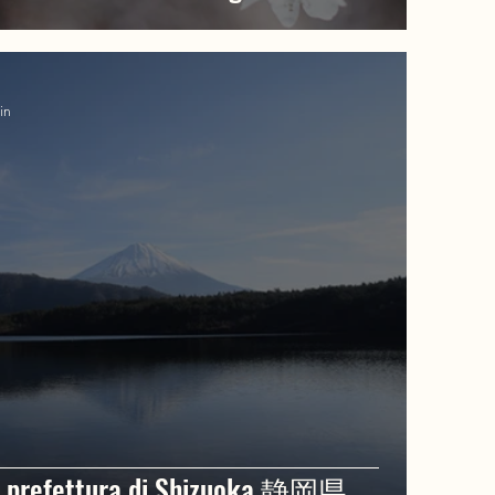
in
la prefettura di Shizuoka 静岡県