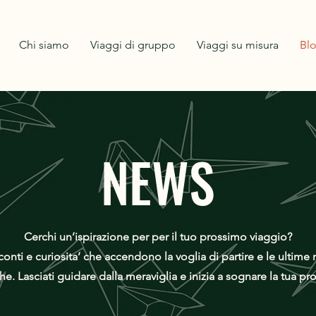
Chi siamo
Viaggi di gruppo
Viaggi su misura
Bl
NEWS
Cerchi un’ispirazione per per il tuo prossimo viaggio?
conti e curiosita’ che accendono la voglia di partire e le ultime 
e. Lasciati guidare dalla meraviglia e inizia a sognare la tua p