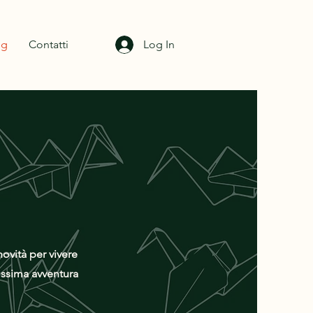
og
Contatti
Log In
novità per vivere
rossima avventura