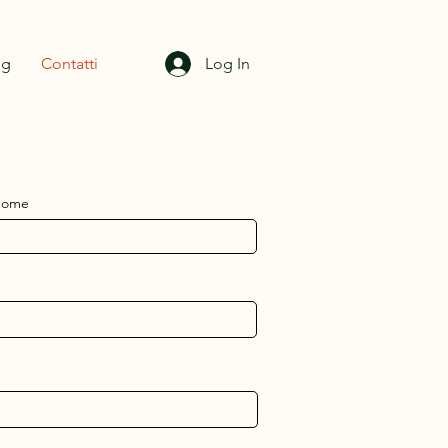
og
Contatti
Log In
nome