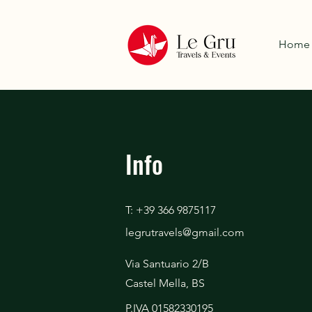
Home
Info
T: +39 366 9875117
legrutravels@gmail.com
Via Santuario 2/B
Castel Mella, BS
P.IVA 01582330195