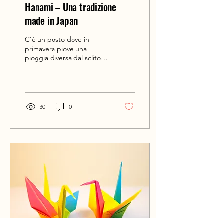
Hanami – Una tradizione
made in Japan
C’è un posto dove in
primavera piove una
pioggia diversa dal solito.
Di colore rosa e che
fortunatamente non
bagna: ma entra lo
stesso...
30
0