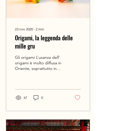
23 nov 2020
∙
2
min
Origami, la leggenda delle
mille gru
Gli origami L’usanza dell’
origami è molto diffusa in
Oriente, soprattutto in
Giappone. Arrivò in Europa
nel 1860 grazie a Robert...
67
0