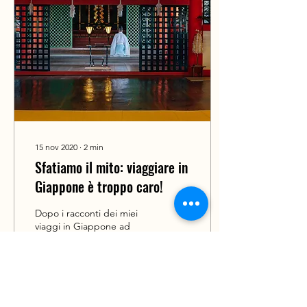
15 nov 2020
∙
2
min
Sfatiamo il mito: viaggiare in
Giappone è troppo caro!
Dopo i racconti dei miei
viaggi in Giappone ad
amici e parenti, la frase
ricorrente era sempre: “
Sarebbe molto bello, ma…
viaggiare in...