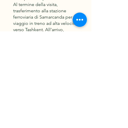
Al termine della visita,
trasferimento alla stazione
ferroviaria di Samarcanda per il
viaggio in treno ad alta velocità
verso Tashkent. All’arrivo,
trasferimento in hotel.
Trattamento previsto: prima
colazione.
15 Aprile 2026 Tashkent
Si esplorano i principali luoghi di
interesse di Tashkent, tra cui la
Piazza Khast-Imam con il suo
complesso storico, il Museo
Statale di Arti Applicate, la Piazza
Amir Timur, l’esterno del Teatro
dell’Opera e Balletto Alisher Navoi,
la Piazza dell’Indipendenza con la
Torre dell’Orologio, la TV Tower (la