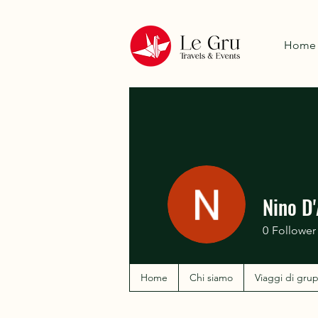
Home
Nino D
0
Follower
Home
Chi siamo
Viaggi di gru