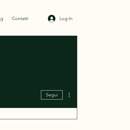
og
Contatti
Log In
Altre azioni
Segui