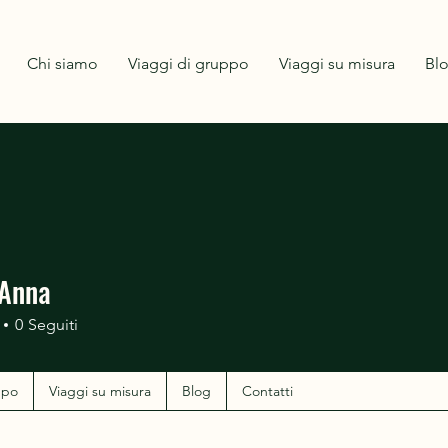
Chi siamo
Viaggi di gruppo
Viaggi su misura
Bl
'Anna
0
Seguiti
ppo
Viaggi su misura
Blog
Contatti