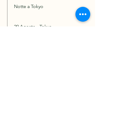
Notte a Tokyo
29 Agosto - Tokyo
Nell’ultimo giorno a Tōkyō vi
dedicherete al quartiere di
ASAKUSA, famoso per il SENSŌ-
JI, il tempio più antico della
capitale e il TŌKYŌ SKYTREE.
Pomeriggio libero
Notte a Tokyo
30 Agosto
Rientro in Italia.
Partenza da Tokyo Haneda con
volo di linea con scalo per Milano