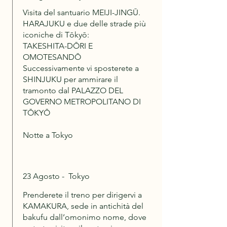
Visita del santuario MEIJI-JINGŪ.
HARAJUKU e due delle strade più
iconiche di Tōkyō:
TAKESHITA-DŌRI E
OMOTESANDŌ
Successivamente vi sposterete a
SHINJUKU per ammirare il
tramonto dal PALAZZO DEL
GOVERNO METROPOLITANO DI
TŌKYŌ
Notte a Tokyo
23 Agosto - Tokyo
Prenderete il treno per dirigervi a
KAMAKURA, sede in antichità del
bakufu dall’omonimo nome, dove