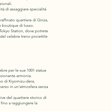
zionali.
tà di assaggiare specialità
affinato quartiere di Ginza,
e boutique di lusso.
Tokyo Station, dove potrete
el celebre treno proiettile
ebre per le sue 1001 statue
ssionante armonia.
so di Kiyomizu-dera,
mmerso in un’atmosfera senza
ive del quartiere storico di
, fino a raggiungere la