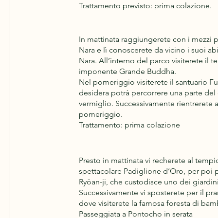
Trattamento previsto: prima colazione.
In mattinata raggiungerete con i mezzi pu
Nara e lì conoscerete da vicino i suoi abit
Nara. All’interno del parco visiterete il t
imponente Grande Buddha.
Nel pomeriggio visiterete il santuario Fus
desidera potrà percorrere una parte del c
vermiglio. Successivamente rientrerete 
pomeriggio.
Trattamento: prima colazione
Presto in mattinata vi recherete al tempi
spettacolare Padiglione d’Oro, per poi 
Ryōan-ji, che custodisce uno dei giardini
Successivamente vi sposterete per il pra
dove visiterete la famosa foresta di bam
Passeggiata a Pontocho in serata