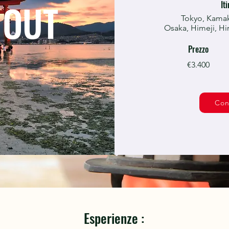
 OUT
It
Tokyo, Kamak
Osaka, Himeji,
Hi
Prezzo
€3.400
Con
Esperienze :