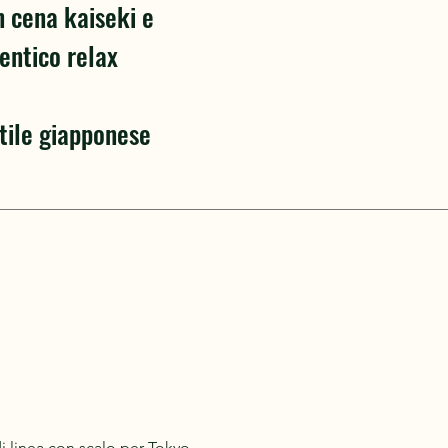
 cena kaiseki e
entico relax
ttile giapponese
 linea con scalo per Tokyo.