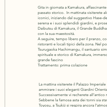
Gita in giornata a Kamakura, affascinante 
passato storico. In mattinata visiterete a
iconici, iniziando dal suggestivo Hase-de
serena e i suoi splendidi giardini, e p
Daibutsu di Kamakura, il Grande Buddha
con la sua maestosità.
A seguire, tempo libero per il pranzo, con
ristoranti e locali tipici della zona. Nel p
Tsurugaoka Hachimangu, il santuario simb
spirituale e storico di Kamakura, immerso
grande fascino
Trattamento: prima colazione
La mattina visiterete il Palazzo Imperiale 
ammirare i suoi eleganti Giardini Orienta
Successivamente vi recherete all’antico 
Sebbene la famosa asta dei tonni sia stat
Toyosu, a Tsukiji si respira ancora l’atmo