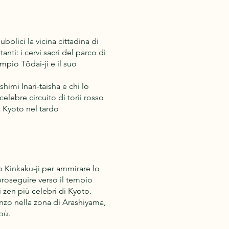
bblici la vicina cittadina di
anti: i cervi sacri del parco di
empio Tōdai-ji e il suo
himi Inari-taisha e chi lo
elebre circuito di torii rosso
a Kyoto nel tardo
o Kinkaku-ji per ammirare lo
proseguire verso il tempio
 zen più celebri di Kyoto.
nzo nella zona di Arashiyama,
bù.