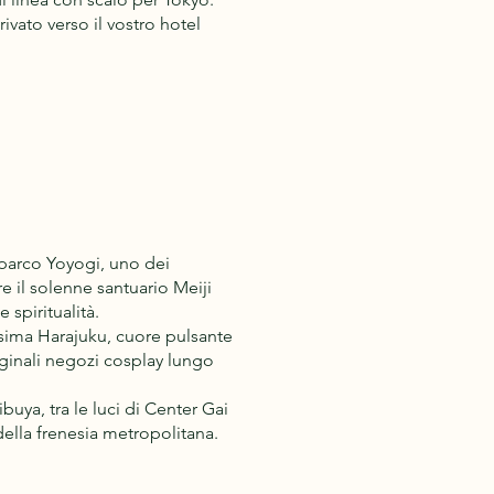
rivato verso il vostro hotel
l parco Yoyogi, uno dei
e il solenne santuario Meiji
spiritualità.
issima Harajuku, cuore pulsante
originali negozi cosplay lungo
ibuya, tra le luci di Center Gai
ella frenesia metropolitana.