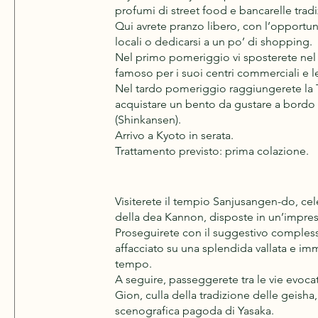
profumi di street food e bancarelle tradi
Qui avrete pranzo libero, con l’opportuni
locali o dedicarsi a un po’ di shopping.
Nel primo pomeriggio vi sposterete nel r
famoso per i suoi centri commerciali e l
Nel tardo pomeriggio raggiungerete la 
acquistare un bento da gustare a bordo d
(Shinkansen).
Arrivo a Kyoto in serata.
Trattamento previsto: prima colazione.
Visiterete il tempio Sanjusangen-do, cel
della dea Kannon, disposte in un’impre
Proseguirete con il suggestivo comples
affacciato su una splendida vallata e i
tempo.
A seguire, passeggerete tra le vie evocat
Gion, culla della tradizione delle geisha
scenografica pagoda di Yasaka.