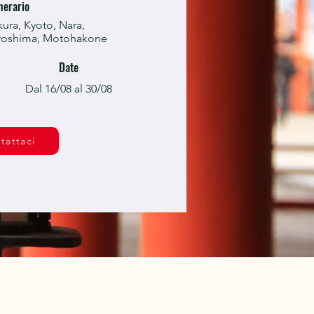
inerario
ura, Kyoto, Nara,
roshima, Motohakone
Date
Dal 16/08 al 30/08
tattaci